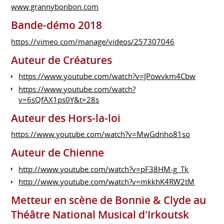
www.grannybonbon.com
Bande-démo 2018
https://vimeo.com/manage/videos/257307046
Auteur de Créatures
https://www.youtube.com/watch?v=JPowvkm4Cbw
https://www.youtube.com/watch?
v=6sQfAX1ps0Y&t=28s
Auteur des Hors-la-loi
https://www.youtube.com/watch?v=MwGdnho81so
Auteur de Chienne
http://www.youtube.com/watch?v=pF38HM-g_Tk
http://www.youtube.com/watch?v=mkkhK4RW2tM
Metteur en scène de Bonnie & Clyde au
Théâtre National Musical d'Irkoutsk