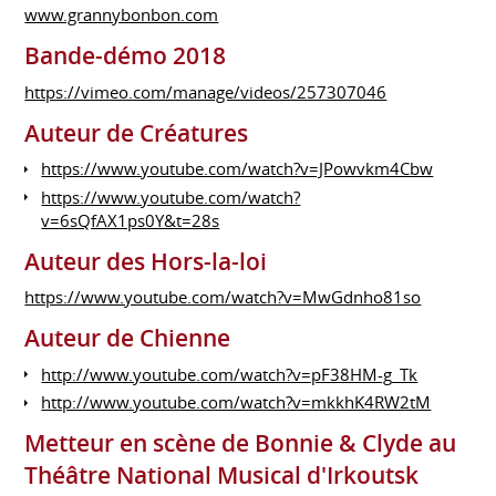
www.grannybonbon.com
Bande-démo 2018
https://vimeo.com/manage/videos/257307046
Auteur de Créatures
https://www.youtube.com/watch?v=JPowvkm4Cbw
https://www.youtube.com/watch?
v=6sQfAX1ps0Y&t=28s
Auteur des Hors-la-loi
https://www.youtube.com/watch?v=MwGdnho81so
Auteur de Chienne
http://www.youtube.com/watch?v=pF38HM-g_Tk
http://www.youtube.com/watch?v=mkkhK4RW2tM
Metteur en scène de Bonnie & Clyde au
Théâtre National Musical d'Irkoutsk