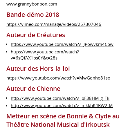
www.grannybonbon.com
Bande-démo 2018
https://vimeo.com/manage/videos/257307046
Auteur de Créatures
https://www.youtube.com/watch?v=JPowvkm4Cbw
https://www.youtube.com/watch?
v=6sQfAX1ps0Y&t=28s
Auteur des Hors-la-loi
https://www.youtube.com/watch?v=MwGdnho81so
Auteur de Chienne
http://www.youtube.com/watch?v=pF38HM-g_Tk
http://www.youtube.com/watch?v=mkkhK4RW2tM
Metteur en scène de Bonnie & Clyde au
Théâtre National Musical d'Irkoutsk